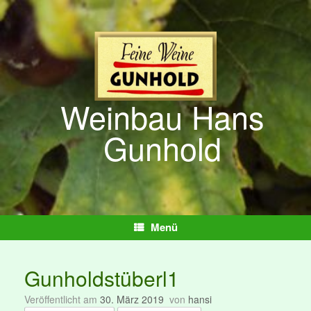
Zum
Inhalt
springen
Weinbau Hans
Gunhold
Menü
Gunholdstüberl1
Veröffentlicht am
30. März 2019
von
hansi