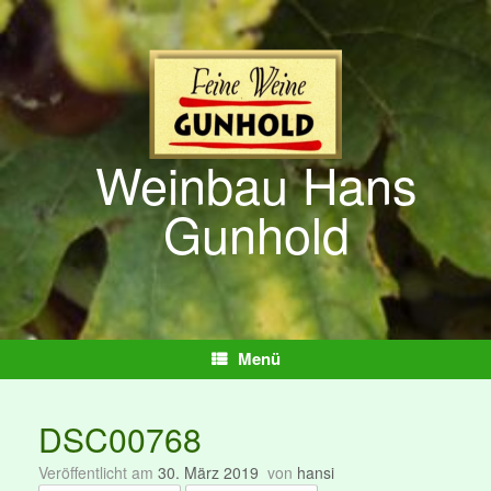
Zum
Inhalt
springen
Weinbau Hans
Gunhold
Menü
DSC00768
Veröffentlicht am
30. März 2019
von
hansi